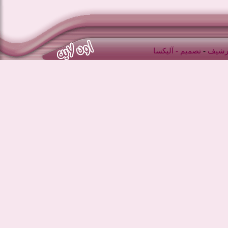
أرشيف
-
تصميم -
آليكسا