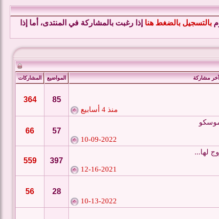
وم
بالتسجيل بالضغط هنا
إذا رغبت بالمشاركة في المنتدى، أما إذا
خر مشاركة
المواضيع
المشاركات
364
85
منذ 4 أسابيع
 موسكو
66
57
10-09-2022
 لها...
559
397
12-16-2021
56
28
10-13-2022