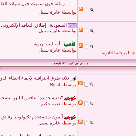
زمالة جون سميت حول سيادة القانو
بواسطة
عابرة سبيل
السعودية.. إطلاق التعاقد الإلكتروني 
بواسطة
عابرة سبيل
أساليب تربوية
بواسطة
عابرة سبيل
المرحلة الثانوية
مسلم أون لاين للتكنولوجيـــا
آ
ثلاثة طرق احترافية لإخفاء اخطاء الدو
بواسطة
Nicol
"تقنية جديدة" تنافس الليزر بتصح
بواسطة
نعمة حكيم
آيفون ستستخدم تكنولوجيا رقائق آ
بواسطة
عابرة سبيل