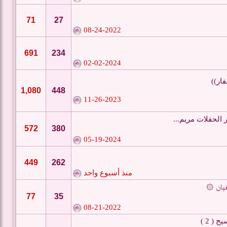
71
27
08-24-2022
691
234
02-02-2024
ار))
1,080
448
11-26-2023
الحفلات مريم...
572
380
05-19-2024
449
262
منذ أسبوع واحد
بغيان ۞
77
35
08-21-2022
( 2 )