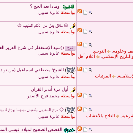
وماذا بعد الحج ؟
بواسطة
عابرة سبيل
۞ ماقل ودل من الكلم الطيب ۞
بواسطة
عابرة سبيل
((سيد الإستغفار في شرع العزيز الغف
يف وعلومه
,
التوحيد
بواسطة
عابرة سبيل
التاريخ الإسلامي
,
أعلام أهل
الشيخ/ مصطفي اسماعيل (من نوادر 
سلامـية
,
المرئيات
بواسطة
عابرة سبيل
أول مرة أتدبر القرآن
بواسطة
محمد فرج الأصفر
۞ مرج البحرين يلتقيان بينهما برزخ لا ي
شرعية
,
العلاج بالأعشاب
بواسطة
عابرة سبيل
القصص الصحيح لميلاد عيسى المسيح 