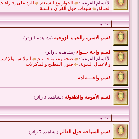
الأقسام الفرعية:
الحوار مع الشيعة
,
الرد على إفتراءات
الضالة
,
شبهات حول القرأن والسنة
المنتدى
قسم الاسرة والحياة الزوجية
(يشاهده 1 زائر)
قسم واحة حــواء
(يشاهده 3 زائر)
الأقسام الفرعية:
صحة وعناية حــواء
,
الملابس والإكس
والأعمال اليدوية
,
فنون المطبخ والمأكولات
قسم واحـــة ادم
قسم الأمومة والطفولة
(يشاهده 3 زائر)
المنتدى
قسم السياحة حول العالم
(يشاهده 5 زائر)