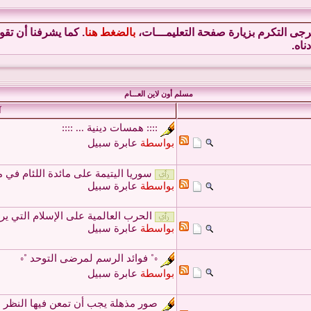
فيرجى التكرم بزيارة صفحة التعليمـــات،
بالضغط هنا
. كما يشرفنا أن تق
ناه.
مسلم أون لاين العـــام
آ
:::: همسات دينية ... ::::
بواسطة
عابرة سبيل
سوريا اليتيمة على مائدة اللئام في
بواسطة
عابرة سبيل
الحرب العالمية على الإسلام التي يروج
بواسطة
عابرة سبيل
◦˚ فوائد الرسم لمرضى التوحد ˚◦
بواسطة
عابرة سبيل
صور مذهلة يجب أن تمعن فيها النظر