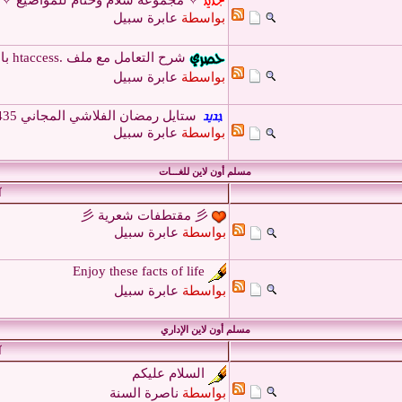
✧ مجموعة سلام وختام للمواضيع ✧
بواسطة
عابرة سبيل
شرح التعامل مع ملف .htaccess بالكامل
بواسطة
عابرة سبيل
ستايل رمضان الفلاشي المجاني 1435هــ
بواسطة
عابرة سبيل
مسلم أون لاين للغـــات
آ
彡 مقتطفات شعرية 彡‏
بواسطة
عابرة سبيل
Enjoy these facts of life
بواسطة
عابرة سبيل
مسلم أون لاين الإداري
آ
السلام عليكم
بواسطة
ناصرة السنة